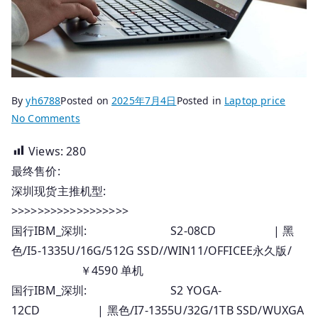
By
yh6788
Posted on
2025年7月4日
Posted in
Laptop price
on
No Comments
2025.07.04
Views:
280
国
最终售价:
行
Thinkpad
深圳现货主推机型:
笔
>>>>>>>>>>>>>>>>>>
记
国行IBM_深圳: S2-08CD | 黑
本
色/I5-1335U/16G/512G SSD//WIN11/OFFICEE永久版/
_
￥4590 单机
深
国行IBM_深圳: S2 YOGA-
圳
12CD | 黑色/I7-1355U/32G/1TB SSD/WUXGA
报