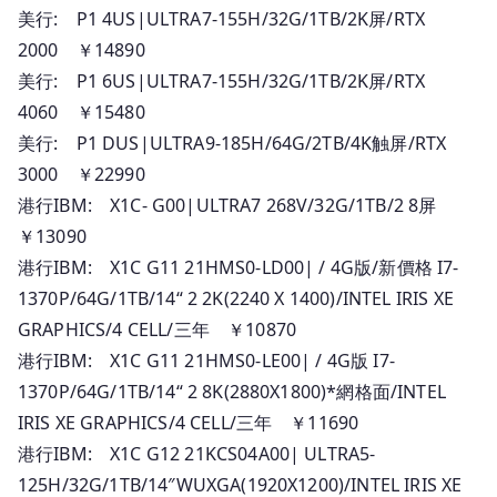
美行: P1 4US|ULTRA7-155H/32G/1TB/2K屏/RTX
人
2000 ￥14890
民
幣
美行: P1 6US|ULTRA7-155H/32G/1TB/2K屏/RTX
報
4060 ￥15480
價
美行: P1 DUS|ULTRA9-185H/64G/2TB/4K触屏/RTX
3000 ￥22990
港行IBM: X1C- G00|ULTRA7 268V/32G/1TB/2 8屏
￥13090
港行IBM: X1C G11 21HMS0-LD00| / 4G版/新價格 I7-
1370P/64G/1TB/14“ 2 2K(2240 X 1400)/INTEL IRIS XE
GRAPHICS/4 CELL/三年 ￥10870
港行IBM: X1C G11 21HMS0-LE00| / 4G版 I7-
1370P/64G/1TB/14“ 2 8K(2880X1800)*網格面/INTEL
IRIS XE GRAPHICS/4 CELL/三年 ￥11690
港行IBM: X1C G12 21KCS04A00| ULTRA5-
125H/32G/1TB/14″WUXGA(1920X1200)/INTEL IRIS XE