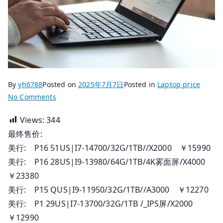
By
yh6788
Posted on
2025年7月7日
Posted in
Laptop price
on
No Comments
2025.07.07
Views:
344
香
最终售价:
港
行
美行: P16 51US|I7-14700/32G/1TB//X2000 ￥15990
貨
美行: P16 28US|I9-13980/64G/1TB/4K雾面屏/X4000
Thinkpad
￥23380
筆
美行: P15 QUS|I9-11950/32G/1TB//A3000 ￥12270
記
美行: P1 29US|I7-13700/32G/1TB /_IPS屏/X2000
本
￥12990
_