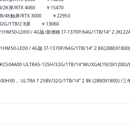
本
TB/2K屏/RTX 4060 ￥15470
_
2TB/4K触屏/RTX 3000 ￥22950
人
V/32G/1TB/2 8屏 ￥13060
民
幣
S0-LD00 / 4G版/新價格 I7-1370P/64G/1TB/14“ 2 2K(2240 
報
價
MS0-LE00 / 4G版 I7-1370P/64G/1TB/14“ 2 8K(2880X1800
CS04A00 ULTRA5-125H/32G/1TB/14″WUXGA(1920X1200)
00H00， ULTRA 7 258V/32G/1TB/14” 2 8K (2880X180