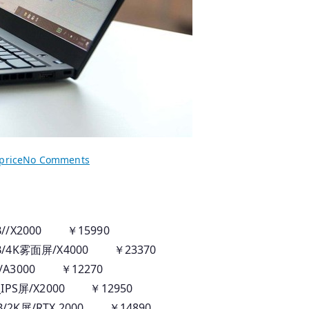
on
price
No Comments
2025.07.13
香
港
行
TB//X2000 ￥15990
貨
1TB/4K雾面屏/X4000 ￥23370
Thinkpad
B//A3000 ￥12270
筆
 /_IPS屏/X2000 ￥12950
記
TB/2K屏/RTX 2000 ￥14890