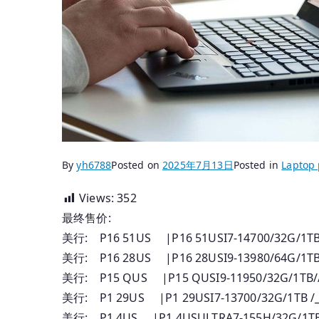
By
yh6788
Posted on
2025年7月13日
Posted in
Laptop 
Views:
352
最终售价:
美行: P16 51US |P16 51USI7-14700/32G/1
美行: P16 28US |P16 28USI9-13980/64G/
美行: P15 QUS |P15 QUSI9-11950/32G/1T
美行: P1 29US |P1 29USI7-13700/32G/1TB
美行: P1 4US |P1 4USULTRA7-155H/32G/1