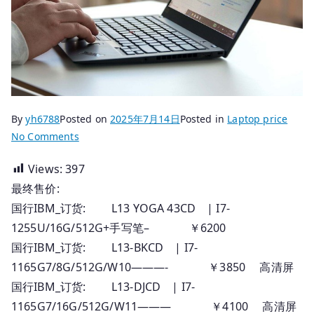
By
yh6788
Posted on
2025年7月14日
Posted in
Laptop price
on
No Comments
2025.07.14
Views:
397
国
最终售价:
行
Thinkpad
国行IBM_订货: L13 YOGA 43CD | I7-
笔
1255U/16G/512G+手写笔– ￥6200
记
国行IBM_订货: L13-BKCD | I7-
本
1165G7/8G/512G/W10———- ￥3850 高清屏
订
国行IBM_订货: L13-DJCD | I7-
货
1165G7/16G/512G/W11——— ￥4100 高清屏
全