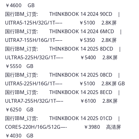
￥4600 GB
国行IBM_订货: THINKBOOK 14 2024 90CD |
UITRA5-125H/32G/1T—– ￥5100 2.8K屏
国行IBM_订货: THINKBOOK 14 2024 6MCD |
UITRA7-155H/16G/1T—– ￥5350 2.8K屏
国行IBM_订货: THINKBOOK 14 2025 8DCD |
ULTRA5-225H/32G/1T—– ￥5400 2.8K屏
￥5550 GB
国行IBM_订货: THINKBOOK 14 2025 08CD |
UITRA5-225H/16G/1T—– ￥5100 2.8K屏 GB
国行IBM_订货: THINKBOOK 14 2025 8ECD |
ULTRA7-255H/32G/1T—– ￥6100 2.8K屏
￥6250 GB
国行IBM_订货: THINKBOOK 14 2025 01CD |
CORE5-220H/16G/512G—- ￥3980 高清屏
￥4030 GB