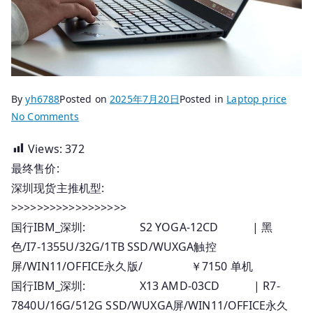
By
yh6788
Posted on
2025年7月20日
Posted in
Laptop price
on
No Comments
2025.07.20
Views:
372
国
最终售价:
行
Thinkpad
深圳现货主推机型:
笔
>>>>>>>>>>>>>>>>>>
记
国行IBM_深圳: S2 YOGA-12CD | 黑
本
色/I7-1355U/32G/1TB SSD/WUXGA触控
_
屏/WIN11/OFFICE永久版/ ￥7150 单机
深
国行IBM_深圳: X13 AMD-03CD | R7-
圳
7840U/16G/512G SSD/WUXGA屏/WIN11/OFFICE永久
报