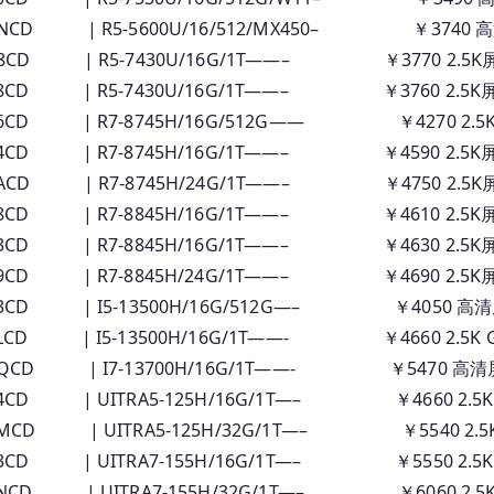
ANCD | R5-5600U/16/512/MX450– ￥3740 
K8CD | R5-7430U/16G/1T——– ￥3770 2.5K
98CD | R5-7430U/16G/1T——– ￥3760 2.5K
06CD | R7-8745H/16G/512G—— ￥4270 2.5
04CD | R7-8745H/16G/1T——– ￥4590 2.5K
0ACD | R7-8745H/24G/1T——– ￥4750 2.5K
08CD | R7-8845H/16G/1T——– ￥4610 2.5K
03CD | R7-8845H/16G/1T——– ￥4630 2.5K
09CD | R7-8845H/24G/1T——– ￥4690 2.5K
E3CD | I5-13500H/16G/512G—– ￥4050 高
LCD | I5-13500H/16G/1T——- ￥4660 2.5K 
BQCD | I7-13700H/16G/1T——- ￥5470 高清屏
4CD | UITRA5-125H/16G/1T—– ￥4660 2.5
MCD | UITRA5-125H/32G/1T—– ￥5540 2.5
3CD | UITRA7-155H/16G/1T—– ￥5550 2.5
NCD | UITRA7-155H/32G/1T—– ￥6060 2.5K