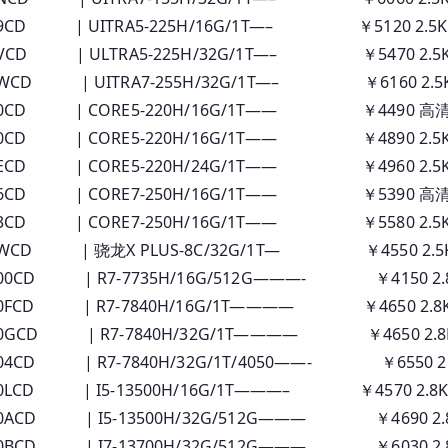
9CD | UITRA5-225H/16G/1T—– ￥5120 2.5
VCD | ULTRA5-225H/32G/1T—– ￥5470 2.5
WCD | UITRA7-255H/32G/1T—– ￥6160 2.5
00CD | CORE5-220H/16G/1T—— ￥4490 高清
00CD | CORE5-220H/16G/1T—— ￥4890 2.5
ECD | CORE5-220H/24G/1T—— ￥4960 2.5K
 06CD | CORE7-250H/16G/1T—— ￥5390 高
03CD | CORE7-250H/16G/1T—— ￥5580 2.5
0WCD | 骁龙X PLUS-8C/32G/1T— ￥4550 2.5
00CD | R7-7735H/16G/512G———- ￥4150 2.
0FCD | R7-7840H/16G/1T———— ￥4650 2.8
0GCD | R7-7840H/32G/1T———— ￥4650 2.8
4CD | R7-7840H/32G/1T/4050——- ￥6550 2
0LCD | I5-13500H/16G/1T———– ￥4570 2.8
0ACD | I5-13500H/32G/512G——— ￥4690 2.8
0BCD | I7-13700H/32G/512G——— ￥6030 2.