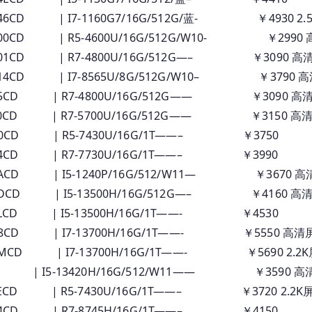
46CD | I7-1160G7/16G/512G/蓝- ￥4930 2.
 00CD | R5-4600U/16G/512G/W10- ￥2990
 01CD | R7-4800U/16G/512G—– ￥3090 高
 14CD | I7-8565U/8G/512G/W10– ￥3790 
 05CD | R7-4800U/16G/512G—— ￥3090 高
 F0CD | R7-5700U/16G/512G—— ￥3150 高
 A0CD | R5-7430U/16G/1T——– ￥3750
24CD | R7-7730U/16G/1T——– ￥3990
9ACD | I5-1240P/16G/512/W11— ￥3670 高
EDCD | I5-13500H/16G/512G—– ￥4160 高清
6LCD | I5-13500H/16G/1T——- ￥4530
B8CD | I7-13700H/16G/1T——- ￥5550 高清
MCD | I7-13700H/16G/1T——- ￥5690 2.2K
 | I5-13420H/16G/512/W11—— ￥3590 高清
ECD | R5-7430U/16G/1T——– ￥3720 2.2K屏
04CD | R7-8745H/16G/1T——– ￥4150