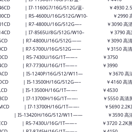
46CD | I7-1160G7/16G/512G/蓝- ￥4930 2.
 00CD | R5-4600U/16G/512G/W10- ￥2990
 01CD | R7-4800U/16G/512G—– ￥3090 高
 14CD | I7-8565U/8G/512G/W10– ￥3790 
 05CD | R7-4800U/16G/512G—— ￥3090 高
 F0CD | R7-5700U/16G/512G—— ￥3150 高
 A0CD | R5-7430U/16G/1T——– ￥3750
24CD | R7-7730U/16G/1T——– ￥3990
9ACD | I5-1240P/16G/512/W11— ￥3670 高
EDCD | I5-13500H/16G/512G—– ￥4160 高清
6LCD | I5-13500H/16G/1T——- ￥4530
B8CD | I7-13700H/16G/1T——- ￥5550 高清
MCD | I7-13700H/16G/1T——- ￥5690 2.2K
 | I5-13420H/16G/512/W11—— ￥3590 高清
ECD | R5-7430U/16G/1T——– ￥3720 2.2K屏
04CD | R7-8745H/16G/1T——– ￥4150