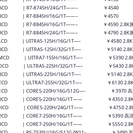
 0ACD | R7-8745H/24G/1T——– ￥4540
08CD | R7-8845H/16G/1T——– ￥4570
03CD | R7-8845H/16G/1T——– ￥4590 2.8K
09CD | R7-8845H/24G/1T——– ￥4790 2.8K
LCD | UITRA5-125H/16G/1T—– ￥4580 2.8K
0CD | UITRA5-125H/32G/1T—– ￥5140 2.8
MCD | UITRA7-155H/16G/1T—– ￥5390 2.8
DCD | ULTRA5-225H/32G/1T—– ￥5430 2.8
8CD | UITRA5-225H/16G/1T—– ￥5140 2.8K
ECD | ULTRA7-255H/32G/1T—– ￥6130 2.8
01CD | CORE5-220H/16G/512G—- ￥3970 
00CD | CORE5-220H/16G/1T—— ￥4350 2.8
8HCD | CORE5-220H/24G/1T—— ￥4750 2.8
 02CD | CORE7-250H/16G/1T—— ￥5390 高
03CD | CORE7-250H/16G/1T—— ￥5550 2.8
00CD | R5-7530U/16G/512G/W11– ￥3490 