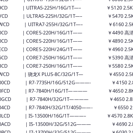
9CD | UITRA5-225H/16G/1T—– ￥5120 2.5
VCD | ULTRA5-225H/32G/1T—– ￥5470 2.5
WCD | UITRA7-255H/32G/1T—– ￥6160 2.5
00CD | CORE5-220H/16G/1T—— ￥4490 高清
00CD | CORE5-220H/16G/1T—— ￥4890 2.5
ECD | CORE5-220H/24G/1T—— ￥4960 2.5K
 06CD | CORE7-250H/16G/1T—— ￥5390 高
03CD | CORE7-250H/16G/1T—— ￥5580 2.5
0WCD | 骁龙X PLUS-8C/32G/1T— ￥4550 2.5
00CD | R7-7735H/16G/512G———- ￥4150 2.
0FCD | R7-7840H/16G/1T———— ￥4650 2.8
0GCD | R7-7840H/32G/1T———— ￥4650 2.8
4CD | R7-7840H/32G/1T/4050——- ￥6550 2
0LCD | I5-13500H/16G/1T———– ￥4570 2.8
0ACD | I5-13500H/32G/512G——— ￥4690 2.8
0BCD | I7-13700H/32G/512G——— ￥6030 2.