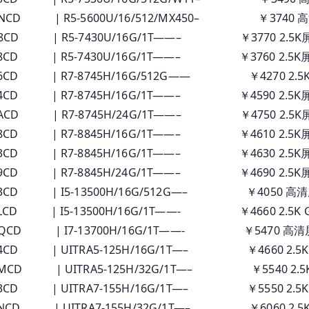
ANCD | R5-5600U/16/512/MX450– ￥3740 
K8CD | R5-7430U/16G/1T——– ￥3770 2.5K
98CD | R5-7430U/16G/1T——– ￥3760 2.5K
06CD | R7-8745H/16G/512G—— ￥4270 2.5
04CD | R7-8745H/16G/1T——– ￥4590 2.5K
0ACD | R7-8745H/24G/1T——– ￥4750 2.5K
08CD | R7-8845H/16G/1T——– ￥4610 2.5K
03CD | R7-8845H/16G/1T——– ￥4630 2.5K
09CD | R7-8845H/24G/1T——– ￥4690 2.5K
E3CD | I5-13500H/16G/512G—– ￥4050 高
LCD | I5-13500H/16G/1T——- ￥4660 2.5K 
BQCD | I7-13700H/16G/1T——- ￥5470 高清屏
4CD | UITRA5-125H/16G/1T—– ￥4660 2.5
MCD | UITRA5-125H/32G/1T—– ￥5540 2.5
3CD | UITRA7-155H/16G/1T—– ￥5550 2.5
NCD | UITRA7-155H/32G/1T—– ￥6060 2.5K