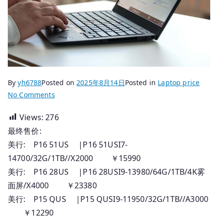
By
yh6788
Posted on
2025年8月14日
Posted in
Laptop price
on
No Comments
2025.08.14
Views:
276
香
最终售价:
港
行
美行: P16 51US |P16 51USI7-
貨
14700/32G/1TB//X2000 ￥15990
Thinkpad
美行: P16 28US |P16 28USI9-13980/64G/1TB/4K雾
筆
面屏/X4000 ￥23380
記
美行: P15 QUS |P15 QUSI9-11950/32G/1TB//A3000
本
￥12290
_