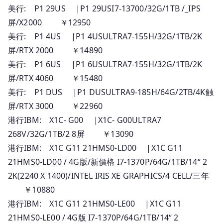
美行: P1 29US |P1 29USI7-13700/32G/1TB /_IPS
人
屏/X2000 ￥12950
民
幣
美行: P1 4US |P1 4USULTRA7-155H/32G/1TB/2K
報
屏/RTX 2000 ￥14890
價
美行: P1 6US |P1 6USULTRA7-155H/32G/1TB/2K
屏/RTX 4060 ￥15480
美行: P1 DUS |P1 DUSULTRA9-185H/64G/2TB/4K触
屏/RTX 3000 ￥22960
港行IBM: X1C- G00 |X1C- G00ULTRA7
268V/32G/1TB/2 8屏 ￥13090
港行IBM: X1C G11 21HMS0-LD00 |X1C G11
21HMS0-LD00 / 4G版/新價格 I7-1370P/64G/1TB/14“ 2
2K(2240 X 1400)/INTEL IRIS XE GRAPHICS/4 CELL/三年
￥10880
港行IBM: X1C G11 21HMS0-LE00 |X1C G11
21HMS0-LE00 / 4G版 I7-1370P/64G/1TB/14“ 2