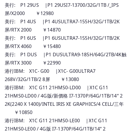
美行: P1 29US |P1 29USI7-13700/32G/1TB /_IPS
人
屏/X2000 ￥12980
民
幣
美行: P1 4US |P1 4USULTRA7-155H/32G/1TB/2K
報
屏/RTX 2000 ￥14870
價
美行: P1 6US |P1 6USULTRA7-155H/32G/1TB/2K
屏/RTX 4060 ￥15480
美行: P1 DUS |P1 DUSULTRA9-185H/64G/2TB/4K触
屏/RTX 3000 ￥22990
港行IBM: X1C- G00 |X1C- G00ULTRA7
268V/32G/1TB/2 8屏 ￥13080
港行IBM: X1C G11 21HMS0-LD00 |X1C G11
21HMS0-LD00 / 4G版/新價格 I7-1370P/64G/1TB/14“ 2
2K(2240 X 1400)/INTEL IRIS XE GRAPHICS/4 CELL/三年
￥10850
港行IBM: X1C G11 21HMS0-LE00 |X1C G11
21HMS0-LE00 / 4G版 I7-1370P/64G/1TB/14“ 2