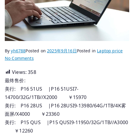
By
yh6788
Posted on
2025年9月16日
Posted in
Laptop price
on
No Comments
2025.09.14
Views:
358
香
最终售价:
港
行
美行: P16 51US |P16 51USI7-
貨
14700/32G/1TB//X2000 ￥15970
Thinkpad
美行: P16 28US |P16 28USI9-13980/64G/1TB/4K雾
筆
面屏/X4000 ￥23360
記
美行: P15 QUS |P15 QUSI9-11950/32G/1TB//A3000
本
￥12260
_