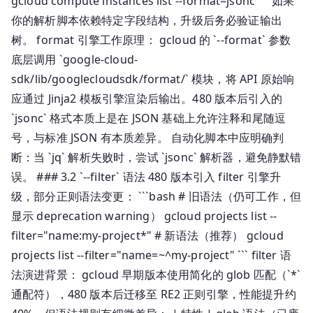
gcloud compute instances list --format=jsonc ``` 如果
你的解析脚本依赖特定字段结构，升级后务必验证输出
树。 format 引擎工作原理： gcloud 的 `--format` 参数
底层调用 `google-cloud-
sdk/lib/googlecloudsdk/format/` 模块，将 API 原始响
应通过 Jinja2 模板引擎渲染后输出。480 版本后引入的
`jsonc` 格式本质上是在 JSON 基础上允许注释和尾随逗
号，与标准 JSON 有本质差异。 自动化脚本中应明确判
断：当 `jq` 解析失败时，尝试 `jsonc` 解析器，避免静默错
误。 ### 3.2 `--filter` 语法 480 版本引入 filter 引擎升
级，部分正则语法变更： ```bash # 旧语法（仍可工作，但
显示 deprecation warning） gcloud projects list --
filter="name:my-project*" # 新语法（推荐） gcloud
projects list --filter="name=~^my-project" ``` filter 语
法演进背景： gcloud 早期版本使用简化的 glob 匹配（`*`
通配符），480 版本后迁移至 RE2 正则引擎，性能提升约