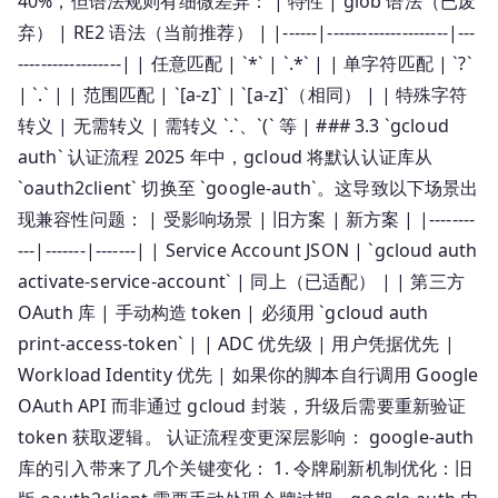
40%，但语法规则有细微差异： | 特性 | glob 语法（已废
弃） | RE2 语法（当前推荐） | |------|---------------------|---
------------------| | 任意匹配 | `*` | `.*` | | 单字符匹配 | `?`
| `.` | | 范围匹配 | `[a-z]` | `[a-z]`（相同） | | 特殊字符
转义 | 无需转义 | 需转义 `.`、`(` 等 | ### 3.3 `gcloud
auth` 认证流程 2025 年中，gcloud 将默认认证库从
`oauth2client` 切换至 `google-auth`。这导致以下场景出
现兼容性问题： | 受影响场景 | 旧方案 | 新方案 | |--------
---|-------|-------| | Service Account JSON | `gcloud auth
activate-service-account` | 同上（已适配） | | 第三方
OAuth 库 | 手动构造 token | 必须用 `gcloud auth
print-access-token` | | ADC 优先级 | 用户凭据优先 |
Workload Identity 优先 | 如果你的脚本自行调用 Google
OAuth API 而非通过 gcloud 封装，升级后需要重新验证
token 获取逻辑。 认证流程变更深层影响： google-auth
库的引入带来了几个关键变化： 1. 令牌刷新机制优化：旧