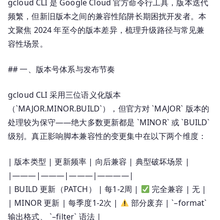
差
gcloud CLI 是 Google Cloud 官方命令行工具，版本迭代
异：
频繁，但新旧版本之间的兼容性陷阱长期困扰开发者。本
升
文聚焦 2024 年至今的版本差异，梳理升级路径与常见兼
级
容性场景。
攻
略
## 一、版本号体系与发布节奏
与
兼
gcloud CLI 采用三位语义化版本
容
（`MAJOR.MINOR.BUILD`），但官方对 `MAJOR` 版本的
性
处理较为保守——绝大多数更新都是 `MINOR` 或 `BUILD`
问
级别。真正影响脚本兼容性的变更集中在以下两个维度：
题
| 版本类型 | 更新频率 | 向后兼容 | 典型破坏场景 |
|———|———|———|————|
| BUILD 更新（PATCH） | 每1-2周 |
完全兼容 | 无 |
| MINOR 更新 | 每季度1-2次 |
部分废弃 | `–format`
输出格式、 `–filter` 语法 |