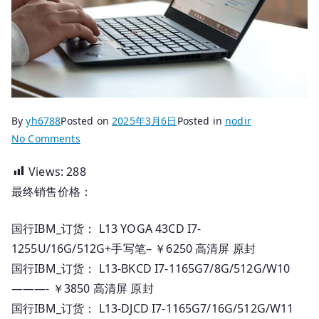
By
yh6788
Posted on
2025年3月6日
Posted in
nodir
on
No Comments
2025.03.06
Views:
288
国
最终销售价格：
行
Thinkpad
笔
国行IBM_订货： L13 YOGA 43CD I7-
记
1255U/16G/512G+手写笔– ￥6250 高清屏 原封
本
国行IBM_订货： L13-BKCD I7-1165G7/8G/512G/W10
_
———- ￥3850 高清屏 原封
订
国行IBM_订货： L13-DJCD I7-1165G7/16G/512G/W11
货