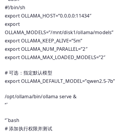
#!/bin/sh
export OLLAMA_HOST=”0.0.0.0:11434″
export
OLLAMA_MODELS=”/mnt/disk1/ollama/models”
export OLLAMA_KEEP_ALIVE=”5m”
export OLLAMA_NUM_PARALLEL=”2″
export OLLAMA_MAX_LOADED_MODELS=”2″
# 可选：指定默认模型
export OLLAMA_DEFAULT_MODEL=”qwen2.5-7b”
/opt/ollama/bin/ollama serve &
“`
“`bash
# 添加执行权限并测试