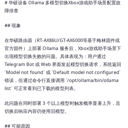
# 华硕设备 Ollama 多模型切换Xbox游戏助手场景配置故
设
备
障排查
Ollama
多
## 现象
模
型
在华硕路由器（RT-AX86U/GT-AX6000等基于梅林固件或
切
官方固件）上部署 Ollama 服务后，Xbox游戏助手场景下
换
出现模型切换失败的问题。具体表现为：用户通过
Xbox
Telegram Bot 或 Web 界面发起模型切换请求，系统返回
游
`Model not found` 或 `Default model not configured`
戏
错误，但通过命令行直接调用 `/opt/ollama/bin/ollama
助
list` 可正常看到已下载的模型列表。
手
场
景
此问题在同时部署 3 个以上模型时触发概率显著上升，且
配
切换后响应内容仍使用旧模型。
置
故
## 可能原因