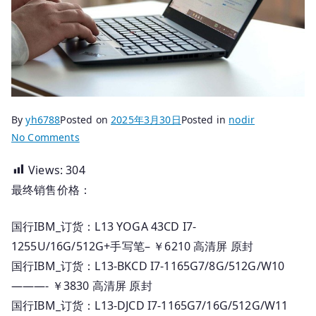
By
yh6788
Posted on
2025年3月30日
Posted in
nodir
on
No Comments
2025.03.30
Views:
304
国
最终销售价格：
行
Thinkpad
笔
国行IBM_订货：L13 YOGA 43CD I7-
记
1255U/16G/512G+手写笔– ￥6210 高清屏 原封
本
国行IBM_订货：L13-BKCD I7-1165G7/8G/512G/W10
_
———- ￥3830 高清屏 原封
订
国行IBM_订货：L13-DJCD I7-1165G7/16G/512G/W11
货