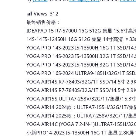
Views:
312
最终销售价格：
IDEAPAD 15 R7-5700U 16G 512G 集显 15.6寸高
14S-14 I5-12450H 16G 512G 集显 14寸高清 ￥33
YOGA PRO 14S-2023 I5-13500H 16G 1T S
YOGA PRO 14S-2023 I5-13500H 32G 1T S
YOGA PRO 14S-2023 I5-13500H 32G 1T S
YOGA PRO 16S-2024 ULTRA9-185H/32G/1T
YOGA AIR14S R7-7840S/32G/1T SSD/14.5
YOGA AIR14S R7-7840S/32G/1T SSD/14.
YOGA AIR15S ULTRA7-258V/32G/1T/集显/15.
YOGA AIR14 2024款：ULTRA7-155H/32G/1T/
YOGA AIR14 2025款：ULTRA7-258V/32G/1T
YOGA AIR14C (YOGA 7 2-IN-1)ULTRA7-15
小新PRO14-2023 I5-13500H 16G 1T 集显 2.8