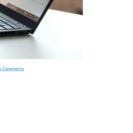
on
o Comments
2025.04.17
香
港
行
貨
Thinkpad
筆
記