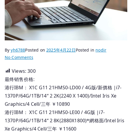
By
yh6788
Posted on
2025年4月22日
Posted in
nodir
on
No Comments
2025.04.22
Views:
300
香
最终销售价格:
港
行
港行IBM： X1C G11 21HMS0-LD00 / 4G版/新價格 |i7-
貨
1370P/64G/1TB/14“ 2 2K(2240 X 1400)/Intel Iris Xe
Thinkpad
Graphics/4 Cell/三年 ￥10890
筆
港行IBM： X1C G11 21HMS0-LE00 / 4G版 |i7-
記
1370P/64G/1TB/14“ 2 8K(2880X1800)*網格面/Intel Iris
本
Xe Graphics/4 Cell/三年 ￥11600
_