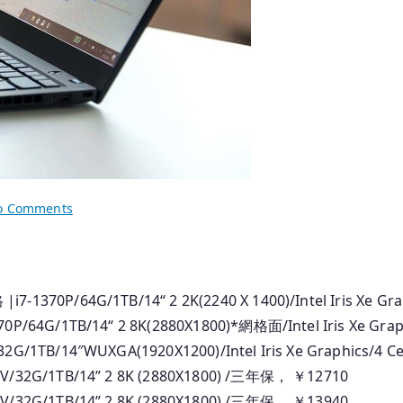
on
o Comments
2025.04.25
香
港
行
1370P/64G/1TB/14“ 2 2K(2240 X 1400)/Intel Iris Xe Gr
貨
P/64G/1TB/14“ 2 8K(2880X1800)*網格面/Intel Iris Xe Gra
Thinkpad
G/1TB/14″WUXGA(1920X1200)/Intel Iris Xe Graphics/4 
筆
V/32G/1TB/14” 2 8K (2880X1800) /三年保， ￥12710
記
V/32G/1TB/14” 2 8K (2880X1800) /三年保， ￥13940