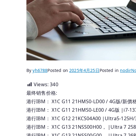
By
yh6788
Posted on
2025年4月25日
Posted in
nodir
N
Views:
340
最终销售价格:
港行IBM： X1C G11 21HMS0-LD00 / 4G版/新價格 |i7-
港行IBM： X1C G11 21HMS0-LE00 / 4G版 |i7-1370
港行IBM： X1C G12 21KCS04A00 |Ultra5-125H/32
港行IBM： X1C G13 21NSS00H00， |Ultra 7 258
港行IBM： X1C G13 21NSS00G00， |Ultra 7 268