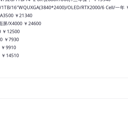
本
/1TB/16″WQUXGA(3840*2400)/OLED/RTX2000/6 Cell/一年 
_
A3500 ￥21340
人
面屏/X4000 ￥24600
民
幣
0 ￥12500
報
00 ￥7930
價
0 ￥9910
0 ￥14510