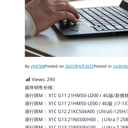
By
yh6788
Posted on
2025年4月26日
Posted in
nodir
N
Views:
290
最终销售价格:
港行IBM： X1C G11 21HMS0-LD00 / 4G版/新價格 |i7-
港行IBM： X1C G11 21HMS0-LE00 / 4G版 |i7-1370
港行IBM： X1C G12 21KCS04A00 |Ultra5-125H/32
港行IBM： X1C G13 21NSS00H00， |Ultra 7 258
港行IBM： X1C G13 21NSS00G00， |Ultra 7 268