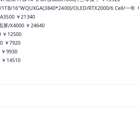
本
/1TB/16″WQUXGA(3840*2400)/OLED/RTX2000/6 Cell/一年 
_
A3500 ￥21340
人
面屏/X4000 ￥24640
民
幣
0 ￥12500
報
00 ￥7920
價
0 ￥9930
0 ￥14510