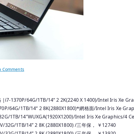
on
o Comments
2025.04.26
香
港
行
1370P/64G/1TB/14“ 2 2K(2240 X 1400)/Intel Iris Xe Gr
貨
P/64G/1TB/14“ 2 8K(2880X1800)*網格面/Intel Iris Xe Gra
Thinkpad
G/1TB/14″WUXGA(1920X1200)/Intel Iris Xe Graphics/4 
筆
V/32G/1TB/14” 2 8K (2880X1800) /三年保， ￥12740
記
V/32G/1TB/14” 2 8K (2880X1800) /三年保， ￥13920