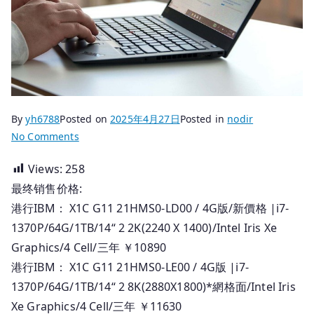
By
yh6788
Posted on
2025年4月27日
Posted in
nodir
on
No Comments
2025.04.27
Views:
258
香
最终销售价格:
港
行
港行IBM： X1C G11 21HMS0-LD00 / 4G版/新價格 |i7-
貨
1370P/64G/1TB/14“ 2 2K(2240 X 1400)/Intel Iris Xe
Thinkpad
Graphics/4 Cell/三年 ￥10890
筆
港行IBM： X1C G11 21HMS0-LE00 / 4G版 |i7-
記
1370P/64G/1TB/14“ 2 8K(2880X1800)*網格面/Intel Iris
本
Xe Graphics/4 Cell/三年 ￥11630
_