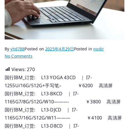
By
yh6788
Posted on
2025年4月29日
Posted in
nodir
on
No Comments
2025.04.23
Views:
270
国
国行IBM_订货: L13 YOGA 43CD ｜ I7-
行
Thinkpad
1255U/16G/512G+手写笔– ￥6200 高清屏
笔
国行IBM_订货: L13-BKCD ｜ I7-
记
1165G7/8G/512G/W10———- ￥3800 高清屏
本
国行IBM_订货: L13-DJCD ｜ I7-
订
1165G7/16G/512G/W11——— ￥4100 高清屏
货
国行IBM_订货: L13-D8CD ｜ I7-
全