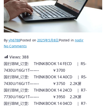
By
yh6788
Posted on
2025年5月8日
Posted in
nodir
on
No Comments
2025.05.08
Views:
388
国
国行IBM_订货: THINKBOOK 14 FECD ｜ R5-
行
Thinkpad
7430U/16G/1T——– ￥3700
笔
国行IBM_订货: THINKBOOK 14 A0CD ｜ R5-
记
7430U/16G/1T——– ￥3750 2.2K屏
本
国行IBM_订货: THINKBOOK 14 24CD ｜ R7-
订
7730U/16G/1T——– ￥3950 2.2K屏
货
国行IBM_订货: THINKBOOK 14 04CD ｜ R7-
全