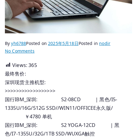
By
yh6788
Posted on
2025年5月18日
Posted in
nodir
on
No Comments
2025.05.18
Views:
365
国
最终售价:
行
Thinkpad
深圳现货主推机型:
笔
>>>>>>>>>>>>>>>>>>
记
国行IBM_深圳: S2-08CD | 黑色/I5-
本
1335U/16G/512G SSD//WIN11/OFFICEE永久版/
_
￥4780 单机
深
国行IBM_深圳: S2 YOGA-12CD | 黑
圳
色/I7-1355U/32G/1TB SSD/WUXGA触控
报