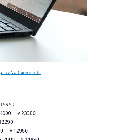
on
price
No Comments
2025.06.13
香
港
行
15950
貨
X4000 ￥23380
Thinkpad
12290
筆
000 ￥12960
記
X 2000 ￥14890