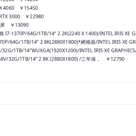
本
X 4060 ￥15450
_
RTX 3000 ￥22980
人
 8屏 ￥13090
民
幣
-1370P/64G/1TB/14“ 2 2K(2240 X 1400)/INTEL IRIS X
報
70P/64G/1TB/14“ 2 8K(2880X1800)*網格面/INTEL IRIS XE
價
32G/1TB/14″WUXGA(1920X1200)/INTEL IRIS XE GRAPHI
8V/32G/1TB/14” 2 8K (2880X1800) /三年保， ￥12790