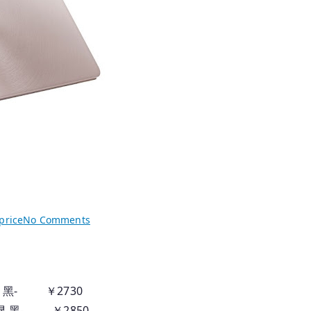
on
price
No Comments
2025.06.18
国
行
华
 集显 黑- ￥2730
硕
G 集显 黑- ￥2850