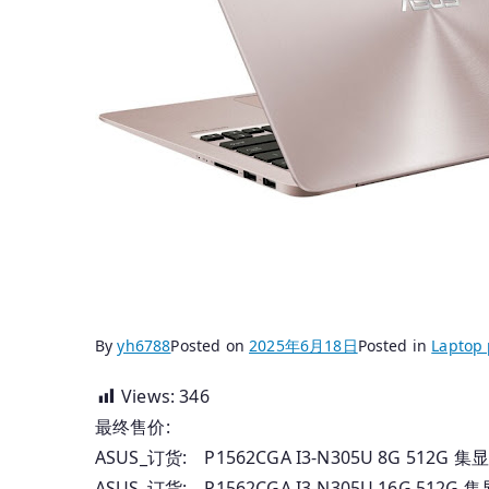
By
yh6788
Posted on
2025年6月18日
Posted in
Laptop 
Views:
346
最终售价:
ASUS_订货: P1562CGA I3-N305U 8G 512G
ASUS_订货: P1562CGA I3-N305U 16G 512