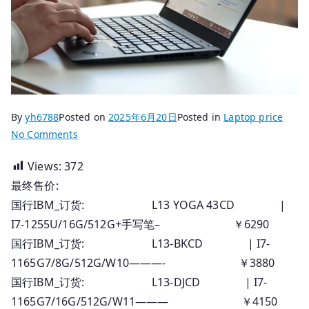
By
yh6788
Posted on
2025年6月20日
Posted in
Laptop price
on
No Comments
2025.06.20
Views:
372
国
最终售价:
行
Thinkpad
国行IBM_订货: L13 YOGA 43CD |
笔
I7-1255U/16G/512G+手写笔– ￥6290
记
国行IBM_订货: L13-BKCD | I7-
本
1165G7/8G/512G/W10———- ￥3880
_
国行IBM_订货: L13-DJCD | I7-
订
1165G7/16G/512G/W11——— ￥4150
货