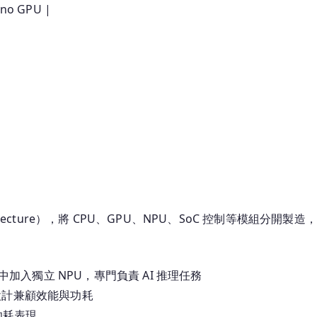
eno GPU |
 Architecture），將 CPU、GPU、NPU、SoC 控制等模組分
理器中加入獨立 NPU，專門負責 AI 推理任務
三層核心設計兼顧效能與功耗
了功耗表現