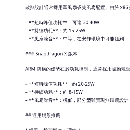
散熱設計通常採用單風扇或雙風扇配置。由於 x8
– **短時峰值功耗**：可達 30-40W
– **持續功耗**：約 15-25W
– **風扇噪音**：中等，在安靜環境中可能聽到
### Snapdragon X 版本
ARM 架構的優勢在於功耗控制，通常採用被動散
– **短時峰值功耗**：約 20-25W
– **持續功耗**：約 8-15W
– **風扇噪音**：極低，部分型號實現無風扇設計
## 適用場景推薦