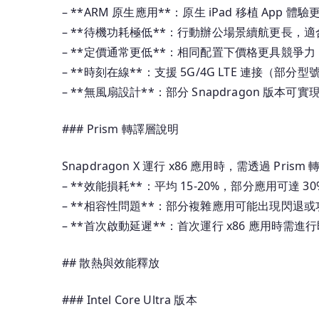
– **ARM 原生應用**：原生 iPad 移植 App 體驗
– **待機功耗極低**：行動辦公場景續航更長，
– **定價通常更低**：相同配置下價格更具競爭力
– **時刻在線**：支援 5G/4G LTE 連接（部分型
– **無風扇設計**：部分 Snapdragon 版本可
### Prism 轉譯層說明
Snapdragon X 運行 x86 應用時，需透過 P
– **效能損耗**：平均 15-20%，部分應用可達 30
– **相容性問題**：部分複雜應用可能出現閃退
– **首次啟動延遲**：首次運行 x86 應用時需進
## 散熱與效能釋放
### Intel Core Ultra 版本