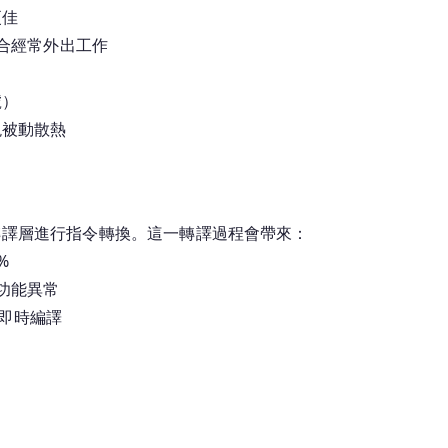
更佳
適合經常外出工作
號）
實現被動散熱
rism 轉譯層進行指令轉換。這一轉譯過程會帶來：
%
或功能異常
行即時編譯