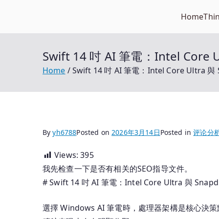
Skip
Home
Thi
Open笔记本
to
开放的笔记本报价平台
content
Swift 14 吋 AI 筆電：Intel Cor
Home
Swift 14 吋 AI 筆電：Intel Core Ultr
By
yh6788
Posted on
2026年3月14日
Posted in
评论分
Views:
395
我先检查一下是否有相关的SEO指导文件。
# Swift 14 吋 AI 筆電：Intel Core Ultra 與 S
選擇 Windows AI 筆電時，處理器架構是核心決策點。Swi