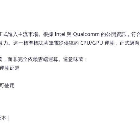
Core
Ultra
與
Snapdragon
I 筆電正式進入主流市場。根據 Intel 與 Qualcomm 的公開資訊，符
X
算力。這一標準標誌著筆電從傳統的 CPU/GPU 運算，正式邁向
版
本
 任務，而非完全依賴雲端運算。這意味著：
差
地運算延遲
異
對
仍可使用
比
版本 |