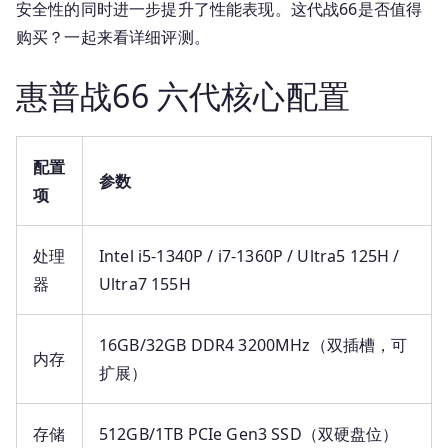
六
安全性的同时进一步提升了性能表现。这代战66是否值得
代
购买？一起来看详细评测。
怎
么
惠普战66 六代核心配置
样？
2026
年
配置
商
参数
项
务
办
公
处理
Intel i5-1340P / i7-1360P / Ultra5 125H /
首
器
Ultra7 155H
选
评
16GB/32GB DDR4 3200MHz（双插槽，可
测
内存
扩展）
存储
512GB/1TB PCIe Gen3 SSD（双硬盘位）