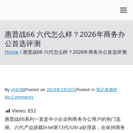
Skip
Open笔记本
to
开放的笔记本报价平台
content
惠普战66 六代怎么样？2026年商务办
公首选评测
Home
惠普战66 六代怎么样？2026年商务办公首选评测
By
yh6788
Posted on
2026年3月23日
Posted in
笔记本测评
on
No Comments
惠
Views:
832
普
惠普战66系列一直是中小企业和商务办公用户的热门选
战
66
择。六代产品搭载Intel第13代/Ultra处理器，在保持商务