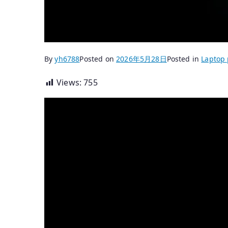
By
yh6788
Posted on
2026年5月28日
Posted in
Laptop 
Views:
755