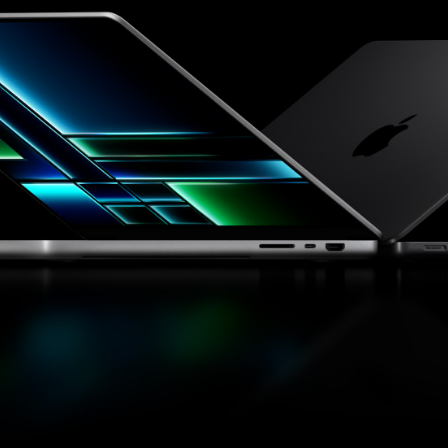
容
性
完
全
测
试
（2026
实
测
版）