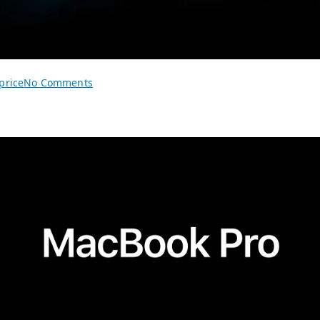
on
price
No Comments
MacBook
Pro
部
署
WorkBuddy
实
战：
M
系
列
芯
片
兼