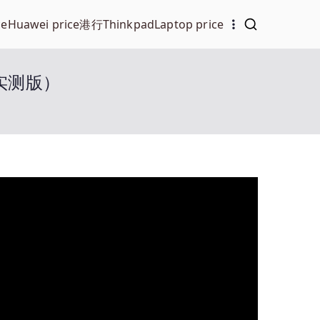
ce
Huawei price
港行Thinkpad
Laptop price
6实测版）