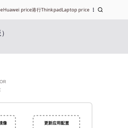
ce
Huawei price
港行Thinkpad
Laptop price
版）