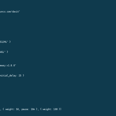
uncs.com/davit"

512Mi" }

4Gi" }

eway:v1.8.0"

nitial_delay: 25 }

, { weight: 50, pause: 10m }, { weight: 100 }]
