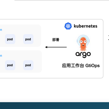
地
的
完
整
指
南
（2026
实
战
版）