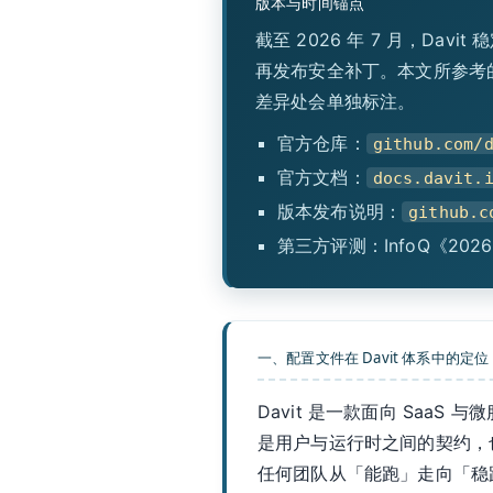
版本与时间锚点
截至 2026 年 7 月，Davi
再发布安全补丁。本文所参考的 CLI 
差异处会单独标注。
官方仓库：
github.com/
官方文档：
docs.davit.
版本发布说明：
github.c
第三方评测：InfoQ《20
一、配置文件在 Davit 体系中的定位
Davit 是一款面向 Sa
是用户与运行时之间的契约，也
任何团队从「能跑」走向「稳