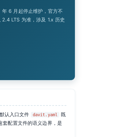
025 年 6 月起停止维护，官方不
.4 LTS 为准，涉及 1.x 历史
。默认入口文件
既
davit.yaml
解这套配置文件的语义边界，是