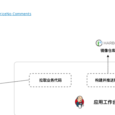
on
rice
No Comments
Davit
2.x
配
置
文
件
全
解
析：
从
结
构
到
GitOps
落