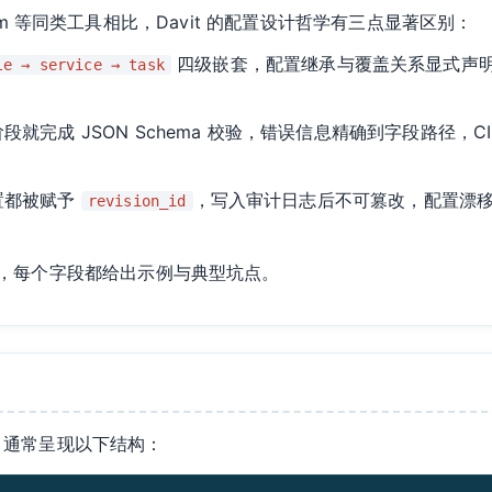
l、Helm 等同类工具相比，Davit 的配置设计哲学有三点显著区别：
四级嵌套，配置继承与覆盖关系显式声明，避免
le → service → task
完成 JSON Schema 校验，错误信息精确到字段路径，CI 中
置都被赋予
，写入审计日志后不可篡改，配置漂
revision_id
，每个字段都给出示例与典型坑点。
通常呈现以下结构：