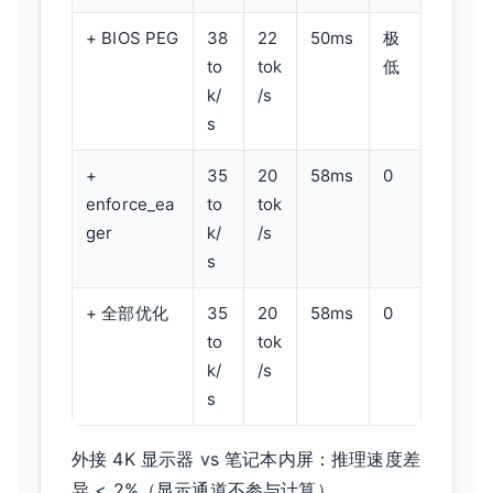
+ BIOS PEG
38
22
50ms
极
to
tok
低
k/
/s
s
+
35
20
58ms
0
enforce_ea
to
tok
ger
k/
/s
s
+ 全部优化
35
20
58ms
0
to
tok
k/
/s
s
外接 4K 显示器 vs 笔记本内屏：推理速度差
异 < 2%（显示通道不参与计算）。