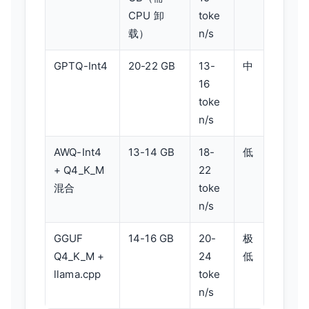
CPU 卸
toke
载）
n/s
GPTQ-Int4
20-22 GB
13-
中
16
toke
n/s
AWQ-Int4
13-14 GB
18-
低
+ Q4_K_M
22
混合
toke
n/s
GGUF
14-16 GB
20-
极
Q4_K_M +
24
低
llama.cpp
toke
n/s