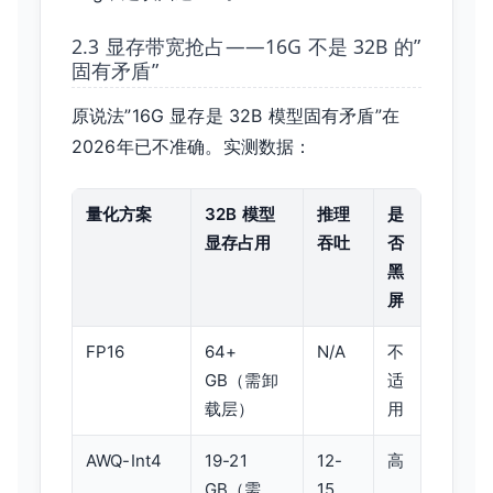
2.3 显存带宽抢占——16G 不是 32B 的”
固有矛盾”
原说法”16G 显存是 32B 模型固有矛盾”在
2026年已不准确。实测数据：
量化方案
32B 模型
推理
是
显存占用
吞吐
否
黑
屏
FP16
64+
N/A
不
GB（需卸
适
载层）
用
AWQ-Int4
19-21
12-
高
GB（需
15