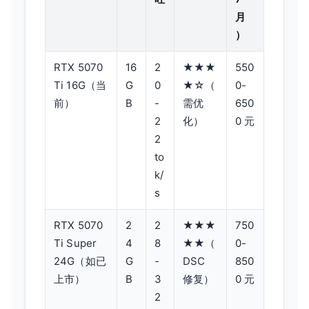
月
）
RTX 5070
16
2
★★★
550
Ti 16G（当
G
0
★☆（
0-
前）
B
-
需优
650
2
化）
0 元
2
to
k/
s
RTX 5070
2
2
★★★
750
Ti Super
4
8
★★（
0-
24G（如已
G
-
DSC
850
上市）
B
3
修复）
0 元
2