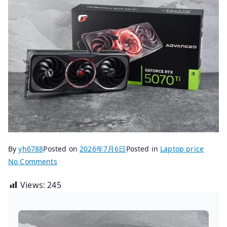
By
yh6788
Posted on
2026年7月6日
Posted in
Laptop price
on
No Comments
拯
Views:
245
救
者
刃
9000K