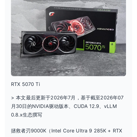
2026
驱
动
实
测：
RTX
5070
Ti
跑
大
模
RTX 5070 Ti
型
> 本文最后更新于2026年7月，基于截至2026年07
外
接
月30日的NVIDIA驱动版本、CUDA 12.9、vLLM
显
0.8.x生态撰写
示
器
拯救者刃9000K（Intel Core Ultra 9 285K + RTX
黑