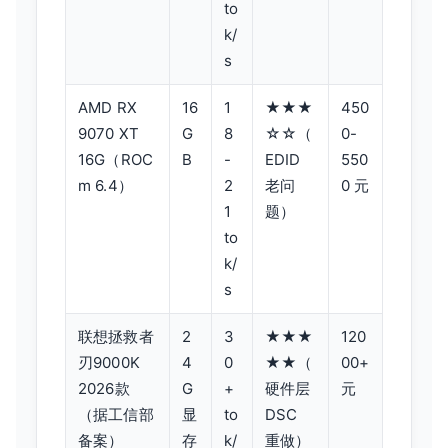
to
k/
s
AMD RX
16
1
★★★
450
9070 XT
G
8
☆☆（
0-
16G（ROC
B
-
EDID
550
m 6.4）
2
老问
0 元
1
题）
to
k/
s
联想拯救者
2
3
★★★
120
刃9000K
4
0
★★（
00+
2026款
G
+
硬件层
元
（据工信部
显
to
DSC
备案）
存
k/
重做）