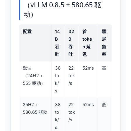
（vLLM 0.8.5 + 580.65 驱
动）
配置
14
32
首
黑
B
B
toke
屏
吞
吞
n 延
频
吐
吐
迟
率
默认
38
22
52ms
高
（24H2 +
to
tok
555 驱动）
k/
/s
s
25H2 +
38
22
52ms
低
580.65 驱动
to
tok
k/
/s
s