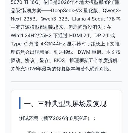
5070 Ti 16G）依旧是2026年本地大模型部署的”甜
屏？
品级”装机方案——DeepSeek-V3 量化版、Qwen3-
Win11
Next-235B、Qwen3-32B、Llama 4 Scout 17B 等
25H2
主流开源模型都能跑起来。但老问题没消失：在
+
Win11 24H2/25H2 下通过 HDMI 2.1、DP 2.1 或
vLLM
Type-C 外接 4K@144Hz 显示器时，跑长上下文推
0.8
完
理仍然会出现黑屏、副屏掉线、DWM 重启。本文按
整
驱动、协议、显存、BIOS、推理框架五个维度拆解，
排
并补充2026年最新的修复版本与替代硬件对比。
查
手
册
一、三种典型黑屏场景复现
测试环境（截至2026年6月验证）：