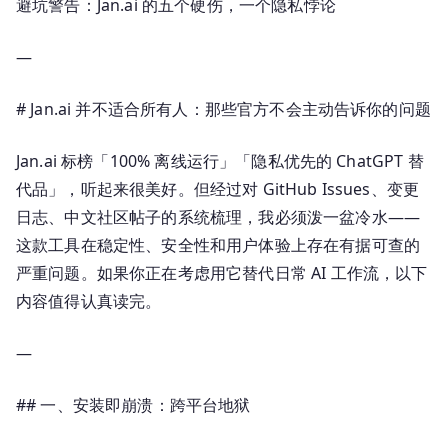
置
避坑警告：Jan.ai 的五个硬伤，一个隐私悖论
指
南：
—
让
本
# Jan.ai 并不适合所有人：那些官方不会主动告诉你的问题
地
模
Jan.ai 标榜「100% 离线运行」「隐私优先的 ChatGPT 替
型
代品」，听起来很美好。但经过对 GitHub Issues、变更
运
日志、中文社区帖子的系统梳理，我必须泼一盆冷水——
行
这款工具在稳定性、安全性和用户体验上存在有据可查的
更
严重问题。如果你正在考虑用它替代日常 AI 工作流，以下
高
内容值得认真读完。
效
—
## 一、安装即崩溃：跨平台地狱